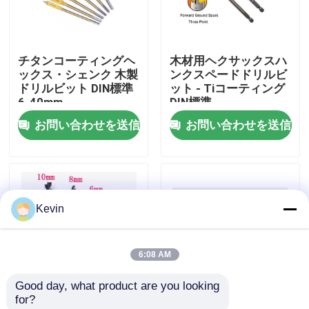
工場旅行
チタンコーティングヘ
木材用ヘクサックスハ
ックス・シェンク 木製
ンクスペードドリルビ
品質管理
ドリルビット DIN標準
ット - Tiコーティング
6-40mm
DIN標準
お問い合わせを送信
お問い合わせを送信
私達に連絡しなさい
ニュース
Kevin
引用を要求しなさい
6:08 AM
hssの穴あけ工具
Good day, what product are you looking 
for?
石工ドリルビット
高炭素鋼のヘックス・
ブラッドポイント木工