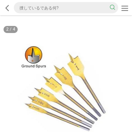
2
/
4