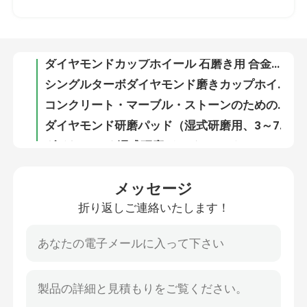
火災対策用真空溶接ダイヤモンドの刃物
ダイヤモンドカップホイール 石磨き用 合金鋼 単列
工場旅行
シングルターボダイヤモンド磨きカップホイール コンクリート4-7インチ
コンクリート・マーブル・ストーンのための連続ダイヤモンド・グライディング・カップ・ホイール
品質管理
ダイヤモンド研磨パッド（湿式研磨用、3～7インチ）
ダイヤモンド 湿式研磨パッド 3～5インチ コンクリート大理石用
私達に連絡しなさい
4-5インチ ダイヤモンド研削カップホイール 真空ろう付け M14/16 フランジ
真空ろう付けダイヤモンド研削カップホイール M14/16 フランジ
ニュース
混凝土石のためのダブルターボラインダイヤモンド磨きカップホイール
メッセージ
10個 TCT ホールソーセット 合金カッター ステンレス鋼用
折り返しご連絡いたします！
引用を要求しなさい
7pcs 14-35mm ウルグメンカービッド 尖った穴 ソーセット
6pcs ウルガム・カービッド ステンレス・スティール用の22-65mmの穴を割るソーセット
連続タングメンカービッド 尖ったTCTホールソー金属
hssの穴あけ工具
9個タングステンカーバイドチップホールソーセット 33-83mm タイル大理石用
7pcs タングメン・カービッド 尖った穴のソーセット マルマータイル
石工ドリルビット