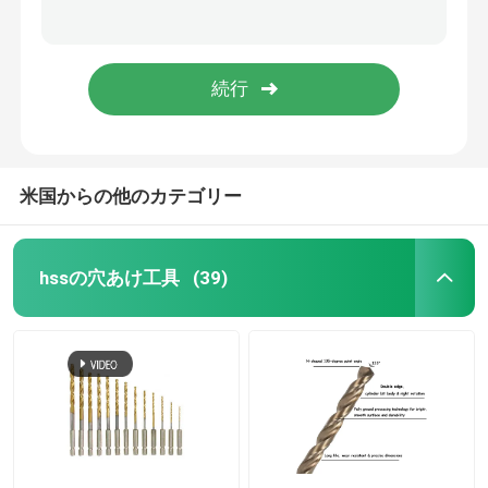
8pcs TCTホールソーセット 33-83mm マルマータイル切削
大理石タイル用調整可能TCTホールソー 20-90mm
木材のドリルビット
30-120mm 調節可能なTCTホールソー 木工用
SDS シェンク タングスタン・カービッド 角孔用コンクリート用サーブ
ダイヤモンドの刃
tct は見ました穴があきます
米国からの他のカテゴリー
穴あけ工具セット
hssの穴あけ工具
(39)
Biの金属の穴は見ました
穴は木工業については見ました
hss の穴は見ました