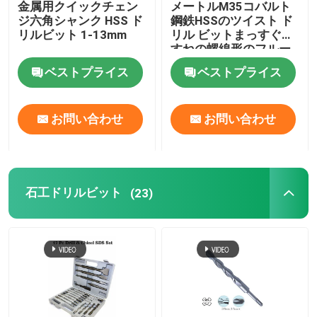
金属用クイックチェン
メートルM35コバルト
ジ六角シャンク HSS ド
鋼鉄HSSのツイスト ド
ダイヤモンドのコア・ビット
リルビット 1-13mm
リル ビットまっすぐな
すねの螺線形のフルー
トのタイプ
ベストプライス
ベストプライス
tct 丸鋸刃
お問い合わせ
お問い合わせ
研摩用具
木工ルーター ビット
石工ドリルビット
(23)
HSS機械蛇口