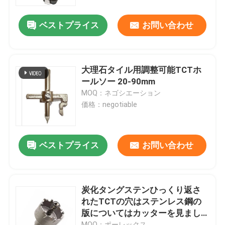
ベストプライス
お問い合わせ
工場旅行
品質管理
大理石タイル用調整可能TCTホ
ールソー 20-90mm
私達に連絡しなさい
MOQ：ネゴシエーション
価格：negotiable
ニュース
ベストプライス
お問い合わせ
引用を要求しなさい
hssの穴あけ工具
炭化タングステンひっくり返さ
れたTCTの穴はステンレス鋼の
版についてはカッターを見まし
石工ドリルビット
た
MOQ：ポーレックス