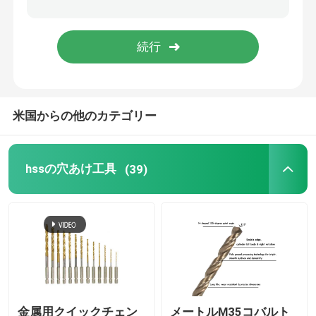
ダイヤモンドのコア・ビット
tct 丸鋸刃
米国からの他のカテゴリー
研摩用具
木工ルーター ビット
hssの穴あけ工具
(39)
HSS機械蛇口
金属用クイックチェン
メートルM35コバルト