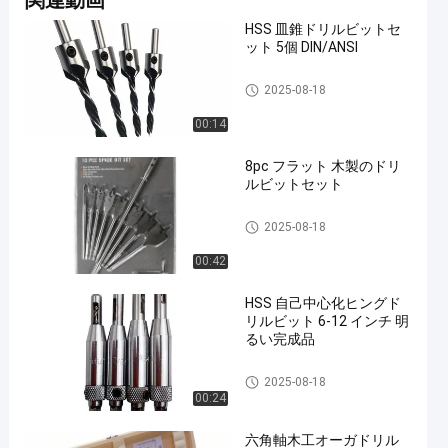
関連動画
HSS 皿錐ドリルビットセ
ット 5個 DIN/ANSI
木材のドリルビット
2025-08-18
00:14
8pc フラット 木製のドリ
ルビットセット
木材のドリルビット
2025-08-18
00:42
HSS 自己中心化ヒングド
リルビット 6-12 インチ 明
るい完成品
木材のドリルビット
2025-08-18
00:24
六角軸木工オーガドリル