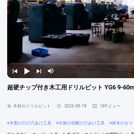
超硬チップ付き木工用ドリルビット YG6 9-60
木材のドリルビット
2025-08-18
189 ビュー
#
木製の穴の穴あけ工具
#
木製の切断の穴あけ工具
#
材木のきり