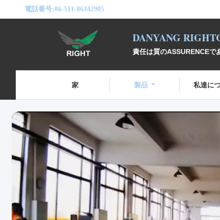
電話番号:
86-511-86342905
DANYANG RIGHTO
責任は質のASSURENCE
家
製品
私達に