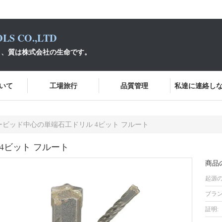
LS CO.,LTD
あり、質は株式会社の生命です。
いて
工場旅行
品質管理
私達に連絡し
ービッド中心の単端石工ドリル 4ビット フルート
4ビット フルート
商品
起源の
ブラン
証明: