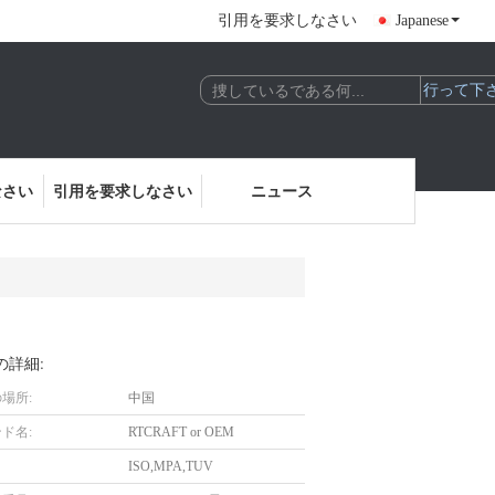
引用を要求しなさい
Japanese
なさい
引用を要求しなさい
ニュース
の詳細:
場所:
中国
ド名:
RTCRAFT or OEM
ISO,MPA,TUV