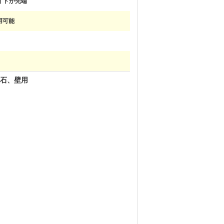
イドが先端
利用可能
理石、壁用