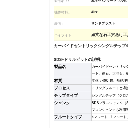
製品名：:
SDS+ハンマードリルビ
機体材料::
40cr
表面：:
サンドブラスト
ハイライト:
頑丈な石工穴あけ工
カーバイドセントリックシングルチップ4
SDS+ドリルビットの説明:
製品名
カーバイドセントリッ
ート、硬石、大理石、
材質
本体：40Cr鋼、熱処
プロセス
ミリングフルートと溶
チップタイプ
シングルチップ（クロ
シャンク
SDSプラスシャンク（
プコンシャンクも利用
フルートタイプ
4フルート（Lフルート