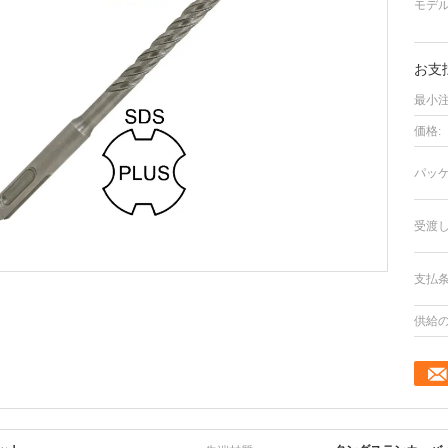
モデル
お支
最小注
価格:
パッケ
受渡し
支払条
供給の