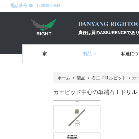
電話番号:
86--18082090042
DANYANG RIGHTOO
責任は質のASSURENCEで
家
製品
私達につ
ホーム
製品
石工ドリルビット
カ
カービッド中心の単端石工ドリル 