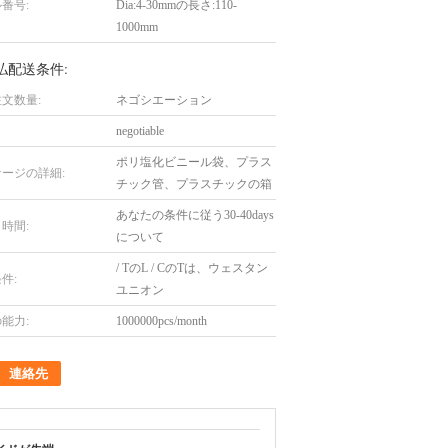
番号:
Dia:4-30mmの長さ:110-
1000mm
払配送条件:
文数量:
ネゴシエーション
negotiable
ポリ塩化ビニール袋、プラス
ージの詳細:
チック管、プラスチックの箱
あなたの条件に従う30-40days
時間:
について
/ TのL / CのTは、ウェスタン
件:
ユニオン
能力:
1000000pcs/month
連絡先