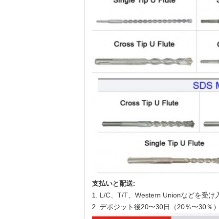
支払いと配送:
1. L/C、T/T、Western Unionな
2. デポジット後20〜30日（20％〜30％